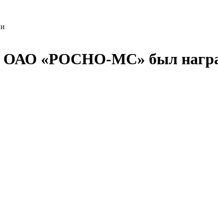
ии
л ОАО «РОСНО-МС» был награ