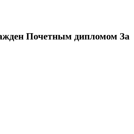
жден Почетным дипломом За